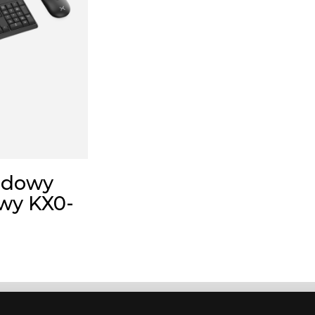
odowy
owy KX0-
0
Polityka prywatności