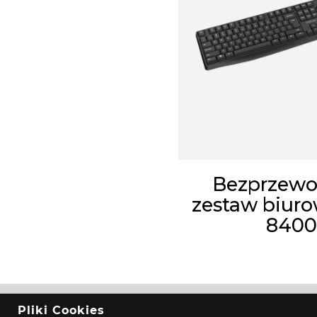
Bezprzew
zestaw biur
840
© 2026 KRUX Wszystkie prawa zastrzeżone |
Pliki Cookies