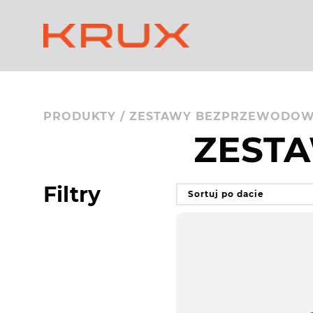
PRODUKTY
/
ZESTAWY BEZPRZEWODO
ZEST
Filtry
Sortuj po dacie