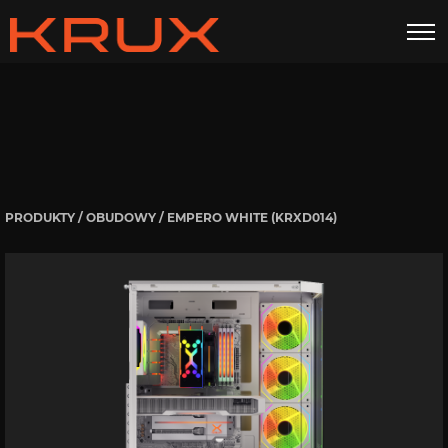
Empero White
GALERIA
DANE TECHNICZNE
INSTRUKCJE
DO POBRANIA
ZESTAW ZAWIERA
PRODUKTY
/
OBUDOWY
/ EMPERO WHITE (KRXD014)