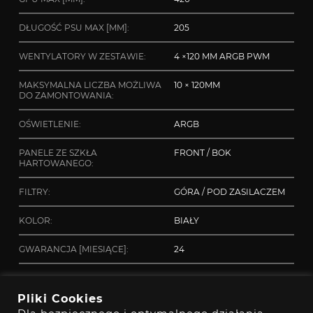
DŁUGOŚĆ PSU MAX [MM]:
205
WENTYLATORY W ZESTAWIE:
4 ×120 MM ARGB PWM
MAKSYMALNA LICZBA MOŻLIWA
10 × 120MM
DO ZAMONTOWANIA:
OŚWIETLENIE:
ARGB
PANELE ZE SZKŁA
FRONT / BOK
HARTOWANEGO:
FILTRY:
GÓRA / POD ZASILACZEM
KOLOR:
BIAŁY
GWARANCJA [MIESIĄCE]:
24
Materiały do pobrania
Pliki Cookies