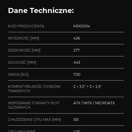
Dane Techniczne:
KOD PRODUCENTA:
KRXD014
WYSOKOŚĆ [MM]:
426
SZEROKOŚĆ [MM]:
277
DŁUGOŚĆ [MM]:
443
WAGA [KG];
7,50
KOMPATYBILNOŚC DYSKÓW
2 × 3,5” + 3 × 2,5″
TWARDYCH:
WSPIERANE FORMATY PŁYT
ATX / MITX / MICROATX
GŁÓWNYCH:
CHŁODZENIE CPU MAX [MM]:
155
GPU MAX [MM]:
420