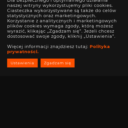
Dla bezpiecznego i optymalnego działania
KRXD014_EMPERO-WHITE-PL
naszej witryny wykorzystujemy pliki cookies.
Ciasteczka wykorzystywane są także do celów
statystycznych oraz marketingowych.
Korzystanie z analitycznych i marketingowych
Zestaw zawiera:
plików cookies wymaga zgody, którą możesz
wyrazić, klikając „Zgadzam się”. Jeżeli chcesz
dostosować swoje zgody, kliknij „Ustawienia”.
1×OBUDOWA KRUX EMPERO WHITE
Więcej informacji znajdziesz tutaj:
Polityka
prywatności.
4×WENTYLATOR KRUX 120 MM ARGB PWM
Ustawienia
Zgadzam się
1×SPLITTER PWM Z KONTROLEREM ARGB
1×ZESTAW MONTAŻOWY
1×INSTRUKCJA OBSŁUGI
© 2026 KRUX Wszystkie prawa zastrzeżone |
Polityka prywatności