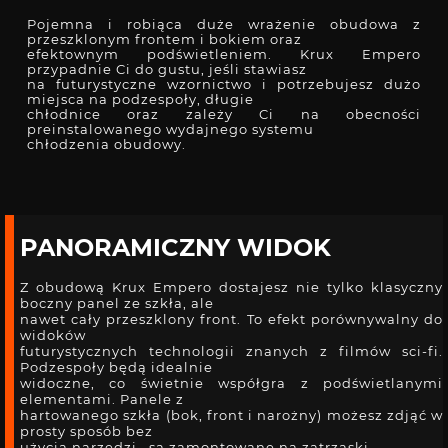
Pojemna i robiąca duże wrażenie obudowa z
przeszklonym frontem i bokiem oraz
efektownym podświetleniem. Krux Empero
przypadnie Ci do gustu, jeśli stawiasz
na futurystyczne wzornictwo i potrzebujesz dużo
miejsca na podzespoły, długie
chłodnice oraz zależy Ci na obecności
preinstalowanego wydajnego systemu
chłodzenia obudowy.
PANORAMICZNY WIDOK
Z obudową Krux Empero dostajesz nie tylko klasyczny
boczny panel ze szkła, ale
nawet cały przeszklony front. To efekt porównywalny do
widoków
futurystycznych technologii znanych z filmów sci-fi.
Podzespoły będą idealnie
widoczne, co świetnie współgra z podświetlanymi
elementami. Panele z
hartowanego szkła (bok, front i narożny) możesz zdjąć w
prosty sposób bez
użycia narzędzi– są zamontowane na zatrzaski.