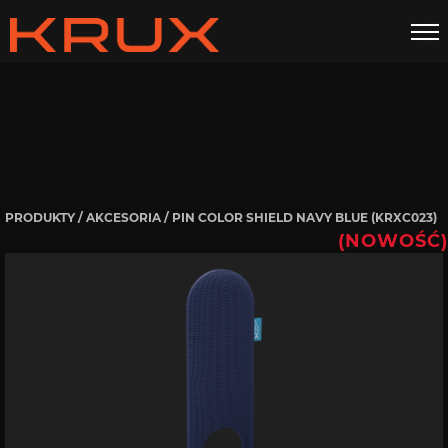
Pin Color Shield Navy Blue
GALERIA
DANE TECHNICZNE
INSTRUKCJE
DO POBRANIA
ZESTAW ZAWIERA
PRODUKTY
/
AKCESORIA
/ PIN COLOR SHIELD NAVY BLUE (KRXC023)
(NOWOŚĆ)