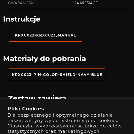
GWARANCJA:
24 MIESIĄCE
Instrukcje
KRXC022-KRXC023_MANUAL
Materiały do pobrania
KRXC023_PIN-COLOR-SHIELD-NAVY-BLUE
Zestaw zawiera
Pliki Cookies
1× KRUX PIN COLOR SHIELD NAVY BLUE
Dla bezpiecznego i optymalnego działania
naszej witryny wykorzystujemy pliki cookies.
Ciasteczka wykorzystywane są także do celów
1× INSTRUKCJA OBSŁUGI
statystycznych oraz marketingowych.