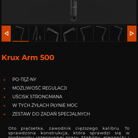
Krux Arm 500
PO-TĘŻ-NY
MOŻLIWOŚĆ REGULACJI
UŚCISK STRONGMANA
W TYCH ŻYŁACH PŁYNIE MOC
ZESTAW DO ZADAŃ SPECJALNYCH
Oto pięćsetka, zawodnik cięższego kalibru. To
sprawdzona konstrukcja, która sprawdzi się w
środowisku intensywnej pracy. Stabilny, elegancki i