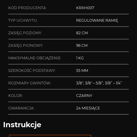
KOD PRODUCENTA:
KRXH007
TYP UCHWYTU:
REGULOWANE RAMIĘ
ZASIĘG POZIOMY:
82 CM
ZASIĘG PIONOWY:
96 CM
MAKSYMALNE OBCIĄŻENIE:
1 KG
SZEROKOŚĆ PODSTAWY:
55 MM
ROZMIARY GWINTÓW:
3/8″; 3/8″ – 5/8”; 3/8” – 1/4”
KOLOR:
CZARNY
GWARANCJA:
24 MIESIĄCE
Instrukcje