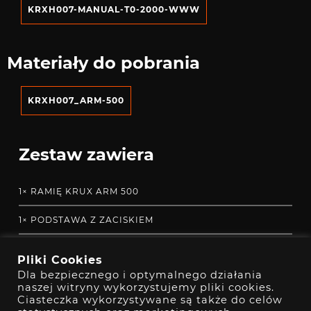
KRXH007-MANUAL-T0-2000-WWW
Materiały do pobrania
KRXH007_ARM-500
Zestaw zawiera
1× RAMIĘ KRUX ARM 500
1× PODSTAWA Z ZACISKIEM
1× ADAPTER GWINTU 3/8″ DO 5/8”
Pliki Cookies
Dla bezpiecznego i optymalnego działania
1× ADAPTER GWINTU 3/8″ DO 1/4”
naszej witryny wykorzystujemy pliki cookies.
Ciasteczka wykorzystywane są także do celów
1× ZESTAW ŚRUB MONTAŻOWYCH