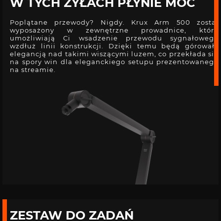
W TYCH ŻYŁACH PŁYNIE MOC
Poplątane przewody? Nigdy. Krux Arm 500 został
wyposażony w zewnętrzne prowadnice, które
umożliwiają Ci wsadzenie przewodu sygnałowego
wzdłuż linii konstrukcji. Dzięki temu będą górowały
elegancją nad takimi wiszącymi luzem, co przekłada się
na spory win dla eleganckiego setupu prezentowanego
na streamie.
ZESTAW DO ZADAŃ