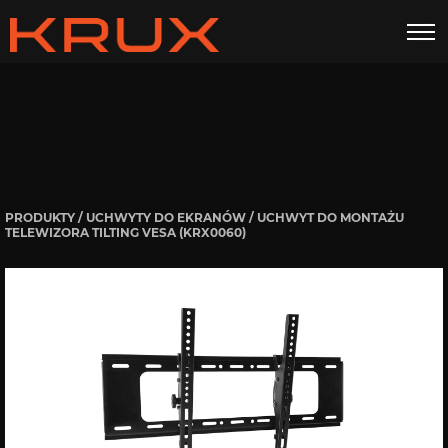
Uchwyt do montażu telewizora Tilting VESA
GALERIA
DANE TECHNICZNE
INSTRUKCJE
DO POBRANIA
ZESTAW ZAWIERA
PRODUKTY
/
UCHWYTY DO EKRANÓW
/ UCHWYT DO MONTAŻU
TELEWIZORA TILTING VESA (KRX0060)