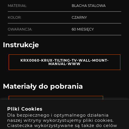
MATERIAŁ:
BLACHA STALOWA
KOLOR:
CZARNY
GWARANCJA:
60 MIESIĘCY
Instrukcje
KRX0060-KRUX-TILTING-TV-WALL-MOUNT-
MANUAL-WWW
Materiały do pobrania
KRX0060_KRUX_TILTING_TV_WALL_MOUNT
Pliki Cookies
Dla bezpiecznego i optymalnego działania
naszej witryny wykorzystujemy pliki cookies.
Zestaw zawiera
Ciasteczka wykorzystywane są także do celów