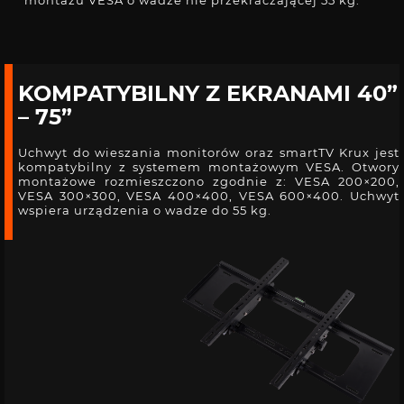
montażu VESA o wadze nie przekraczającej 55 kg.
KOMPATYBILNY Z EKRANAMI 40”
– 75”
Uchwyt do wieszania monitorów oraz smartTV Krux jest
kompatybilny z systemem montażowym VESA. Otwory
montażowe rozmieszczono zgodnie z: VESA 200×200,
VESA 300×300, VESA 400×400, VESA 600×400. Uchwyt
wspiera urządzenia o wadze do 55 kg.