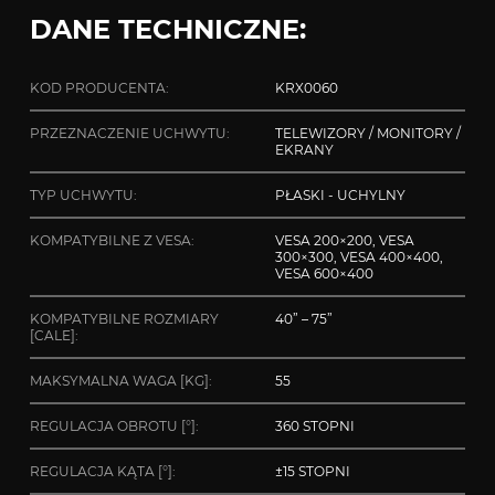
DANE TECHNICZNE:
KOD PRODUCENTA:
KRX0060
PRZEZNACZENIE UCHWYTU:
TELEWIZORY / MONITORY /
EKRANY
TYP UCHWYTU:
PŁASKI - UCHYLNY
KOMPATYBILNE Z VESA:
VESA 200×200, VESA
300×300, VESA 400×400,
VESA 600×400
KOMPATYBILNE ROZMIARY
40” – 75”
[CALE]:
MAKSYMALNA WAGA [KG]:
55
REGULACJA OBROTU [°]:
360 STOPNI
REGULACJA KĄTA [°]:
±15 STOPNI